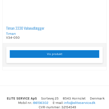
Timan 3330 Valseudlægger
Timan
V34-050
Vis produkt
ELITE SERVICE ApS
Sortevej 25
8543 Hornslet
Denmark
Mobil nr.
:
86156302
E-mail
:
info@eliteservice.dk
CVR-nummer
:
32154549