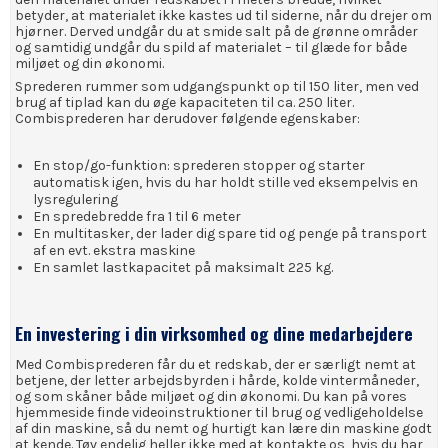
betyder, at materialet ikke kastes ud til siderne, når du drejer om
hjørner. Derved undgår du at smide salt på de grønne områder
og samtidig undgår du spild af materialet – til glæde for både
miljøet og din økonomi.
Sprederen rummer som udgangspunkt op til 150 liter, men ved
brug af tiplad kan du øge kapaciteten til ca. 250 liter.
Combisprederen har derudover følgende egenskaber:
En stop/go-funktion: sprederen stopper og starter
automatisk igen, hvis du har holdt stille ved eksempelvis en
lysregulering
En spredebredde fra 1 til 6 meter
En multitasker, der lader dig spare tid og penge på transport
af en evt. ekstra maskine
En samlet lastkapacitet på maksimalt 225 kg.
En investering i din virksomhed og dine medarbejdere
Med Combisprederen får du et redskab, der er særligt nemt at
betjene, der letter arbejdsbyrden i hårde, kolde vintermåneder,
og som skåner både miljøet og din økonomi. Du kan på vores
hjemmeside finde videoinstruktioner til brug og vedligeholdelse
af din maskine, så du nemt og hurtigt kan lære din maskine godt
at kende. Tøv endelig heller ikke med at kontakte os, hvis du har