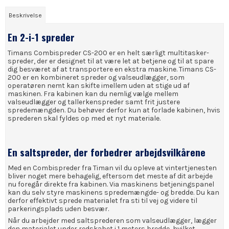
Beskrivelse
En 2-i-1 spreder
Timans Combispreder CS-200 er en helt særligt multitasker-
spreder, der er designet til at være let at betjene og til at spare
dig besværet af at transportere en ekstra maskine. Timans CS-
200 er en kombineret spreder og valseudlægger, som
operatøren nemt kan skifte imellem uden at stige ud af
maskinen. Fra kabinen kan du nemlig vælge mellem
valseudlægger og tallerkenspreder samt frit justere
spredemængden. Du behøver derfor kun at forlade kabinen, hvis
sprederen skal fyldes op med et nyt materiale.
En saltspreder, der forbedrer arbejdsvilkårene
Med en Combispreder fra Timan vil du opleve at vintertjenesten
bliver noget mere behagelig, eftersom det meste af dit arbejde
nu foregår direkte fra kabinen. Via maskinens betjeningspanel
kan du selv styre maskinens spredemængde- og bredde. Du kan
derfor effektivt sprede materialet fra sti til vej og videre til
parkeringsplads uden besvær.
Når du arbejder med saltsprederen som valseudlægger, lægger
den materialet under redskabet i 1 meters bredde, hvilket