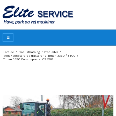
Forside
/
Produktkatalog
/
Produkter
/
Redskabsbærere / traktorer
/
Timan 3330 / 3400
/
Timan 3330 Combispreder CS 200