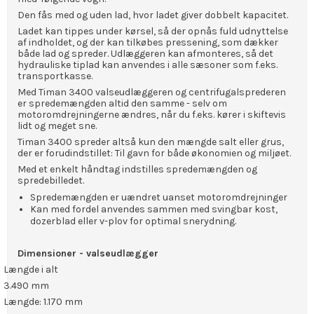
Den fås med og uden lad, hvor ladet giver dobbelt kapacitet.
Ladet kan tippes under kørsel, så der opnås fuld udnyttelse
af indholdet, og der kan tilkøbes pressening, som dækker
både lad og spreder. Udlæggeren kan afmonteres, så det
hydrauliske tiplad kan anvendes i alle sæsoner som f.eks.
transportkasse.
Med Timan 3400 valseudlæggeren og centrifugalsprederen
er spredemængden altid den samme - selv om
motoromdrejningerne ændres, når du f.eks. kører i skiftevis
lidt og meget sne.
Timan 3400 spreder altså kun den mængde salt eller grus,
der er forudindstillet: Til gavn for både økonomien og miljøet.
Med et enkelt håndtag indstilles spredemængden og
spredebilledet.
Spredemængden er uændret uanset motoromdrejninger
Kan med fordel anvendes sammen med svingbar kost,
dozerblad eller v-plov for optimal snerydning.
Dimensioner - valseudlægger
Længde i alt
3.490 mm
Længde: 1.170 mm