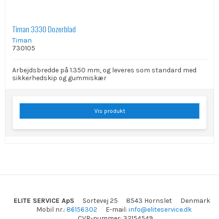
Timan 3330 Dozerblad
Timan
730105
Arbejdsbredde på 1.350 mm, og leveres som standard med
sikkerhedskip og gummiskær
Vis produkt
ELITE SERVICE ApS
Sortevej 25
8543 Hornslet
Denmark
Mobil nr.
:
86156302
E-mail
:
info@eliteservice.dk
CVR-nummer
:
32154549