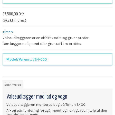
37.500,00 DKK
(ekskl. moms)
Timan
Valseudlæggeren er en effektiv salt- og grusspreder.
Den lægger salt, sand eller grus ud i 1 m bredde.
Model/Varenr.:
V34-050
Beskrivelse
Valseudlægger med lad og vogn
Valseudlæggeren monteres bag på Timan 3400.
Af- og påmontering foregår nemt og hurtigt ved hjælp af den
med-følgende vogn.