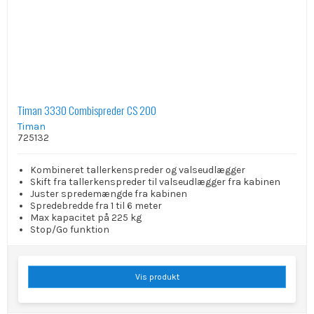
Timan 3330 Combispreder CS 200
Timan
725132
Kombineret tallerkenspreder og valseudlægger
Skift fra tallerkenspreder til valseudlægger fra kabinen
Juster spredemængde fra kabinen
Spredebredde fra 1 til 6 meter
Max kapacitet på 225 kg
Stop/Go funktion
Vis produkt