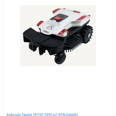
Ambrogio Twenty ZR EVO 1000 m2 45% Kabelfri