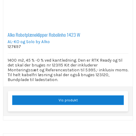
Alko Robotplæneklipper Robolinho 1423 W
AL-KO og Solo by Alko
127697
1400 m2, 45 % -0 % ved kantledning. Den er RTK Ready og til
det skal der bruges nr 123115 Kit der inkluderer
Monteringssæt og Referencestation til 5.995,- inklusiv moms.
Til helt kabelfri løsning skal der også bruges 123120,
Bundplade til ladestation.
Vis produkt