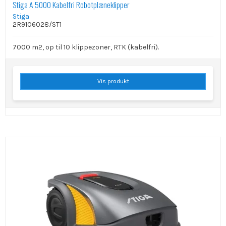
Stiga A 5000 Kabelfri Robotplæneklipper
Stiga
2R9106028/ST1
7000 m2, op til 10 klippezoner, RTK (kabelfri).
Vis produkt