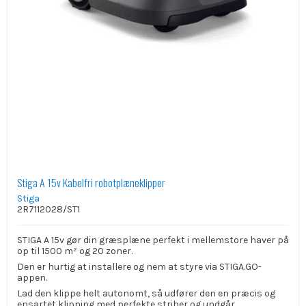
Stiga A 15v Kabelfri robotplæneklipper
Stiga
2R7112028/ST1
STIGA A 15v gør din græsplæne perfekt i mellemstore haver på
op til 1500 m² og 20 zoner.
Den er hurtig at installere og nem at styre via STIGA.GO-
appen.
Lad den klippe helt autonomt, så udfører den en præcis og
ensartet klipning med perfekte striber og undgår