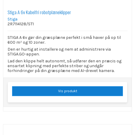
Stiga A 6v Kabelfri robotplæneklipper
Stiga
2R7114128/ST1
STIGA A 6v gør din græsplæne perfekt i små haver på op til
600 m² og 10 zoner.
Den er hurtig at installere og nem at administrere via
STIGA.GO-appen.
Lad den klippe helt autonomt, så udfører den en præcis og
ensartet klipning med perfekte striber og undgår
forhindringer på din græsplæne med AI-drevet kamera.
Vis produkt