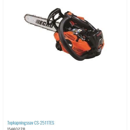
Topkapningssav CS-2511TES
15460278