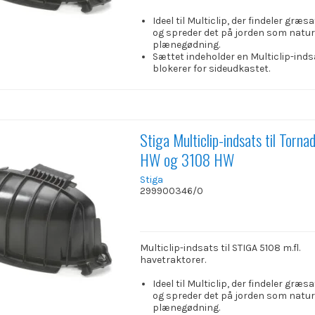
Ideel til Multiclip, der findeler græs
og spreder det på jorden som natur
plænegødning.
Sættet indeholder en Multiclip-inds
blokerer for sideudkastet.
Stiga Multiclip-indsats til Torn
HW og 3108 HW
Stiga
299900346/0
Multiclip-indsats til STIGA 5108 m.fl.
havetraktorer.
Ideel til Multiclip, der findeler græs
og spreder det på jorden som natur
plænegødning.