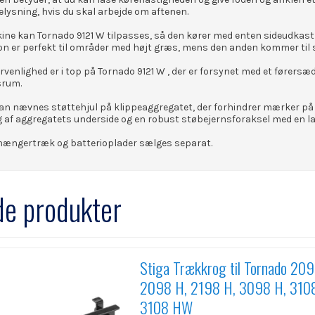
lysning, hvis du skal arbejde om aftenen.
ine kan Tornado 9121 W tilpasses, så den kører med enten sideudkast el
on er perfekt til områder med højt græs, mens den anden kommer til sin
venlighed er i top på Tornado 9121 W , der er forsynet med et førers
srum.
kan nævnes støttehjul på klippeaggregatet, der forhindrer mærker på
 af aggregatets underside og en robust støbejernsforaksel med en lan
ængertræk og batterioplader sælges separat.
de produkter
Stiga Trækkrog til Tornado 209
2098 H, 2198 H, 3098 H, 310
3108 HW