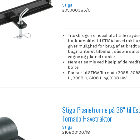
Stiga
299900385/0
Trækkrogen er ideel til at tilføre yde
funktionalitet til STIGA havetraktor
giver mulighed for brug af et bredt 
bagmonteret tilbehør, såsom salts
vogne og plænetromler.
Nem at samle ved hjælp af de medf
bolte.
Passer til STIGA Tornado 2098, 2098
H, 3098 H, 3108 H og 3108 HW.
Stiga Plænetromle på 36" til Es
Tornado Havetraktor
Stiga
2I0800100/18