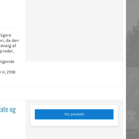
rligere
en, da den
udvalg af
preder,
ølgende
 H, 2198
tate og
Vis produkt