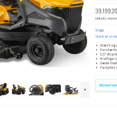
39.199,2
(ekskl. mom
Stiga
Husk at vi n
Stærk og 
Forstærke
5,5" displ
Kraftige 
Sæde med 
Fartpilot 
Model/Var