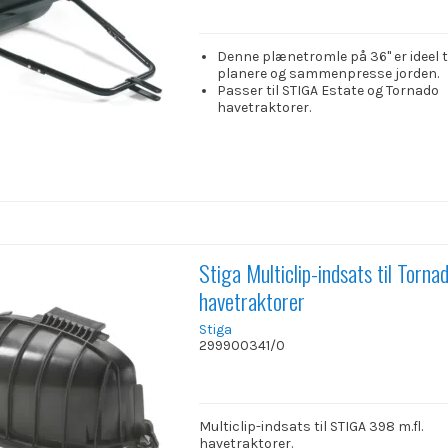
Denne plænetromle på 36" er ideel ti
planere og sammenpresse jorden.
Passer til STIGA Estate og Tornado
havetraktorer.
Stiga Multiclip-indsats til Torna
havetraktorer
Stiga
299900341/0
Multiclip-indsats til STIGA 398 m.fl.
havetraktorer.