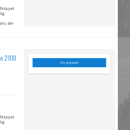
afklippet
lig
ats, der
ado 2108
Vis produkt
afklippet
lig