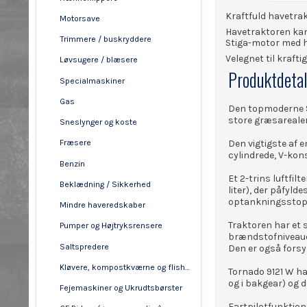
Kraftfuld havetrak
Motorsave
Havetraktoren kan
Trimmere / buskryddere
Stiga-motor med 
Velegnet til kraft
Løvsugere / blæsere
Produktdetal
Specialmaskiner
Gas
Den topmoderne ST
store græsarealer
Sneslynger og koste
Den vigtigste af 
Fræsere
cylindrede, V-kon
Benzin
Et 2-trins luftf
Beklædning / Sikkerhed
liter), der påfylde
optankningsstop
Mindre haveredskaber
Traktoren har et 
Pumper og Højtryksrensere
brændstofniveaue
Saltspredere
Den er også forsy
Kløvere, kompostkværne og flishuggere
Tornado 9121 W ha
og i bakgear) og 
Fejemaskiner og Ukrudtsbørster
Fartpilotfunktion