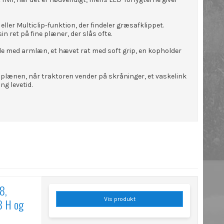
ler Multiclip-funktion, der findeler græsafklippet.
 ret på fine plæner, der slås ofte.
æde med armlæn, et hævet rat med soft grip, en kopholder
 plænen, når traktoren vender på skråninger, et vaskelink
g levetid.
8,
Vis produkt
8 H og