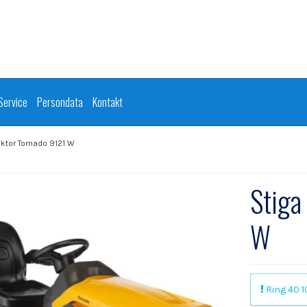
Service
Persondata
Kontakt
aktor Tornado 9121 W
Stiga
W
Ring 40 10