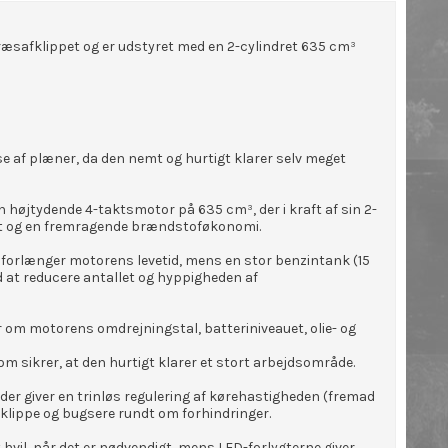
græsafklippet og er udstyret med en 2-cylindret 635 cm³
e af plæner, da den nemt og hurtigt klarer selv meget
 højtydende 4-taktsmotor på 635 cm³, der i kraft af sin 2-
ment og en fremragende brændstoføkonomi.
forlænger motorens levetid, mens en stor benzintank (15
 at reducere antallet og hyppigheden af
er om motorens omdrejningstal, batteriniveauet, olie- og
m sikrer, at den hurtigt klarer et stort arbejdsområde.
der giver en trinløs regulering af kørehastigheden (fremad
klippe og bugsere rundt om forhindringer.
hvil, når det er nødvendigt, mens LED-forlygterne giver