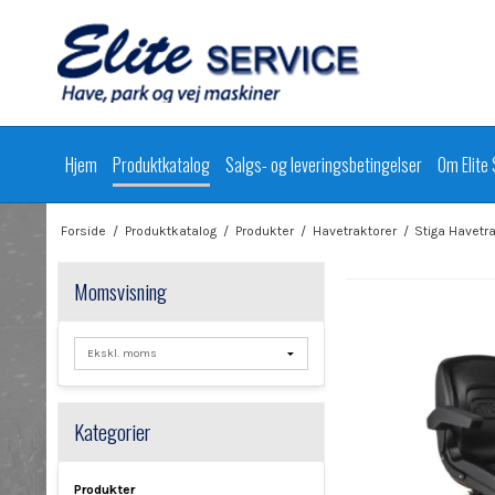
Hjem
Produktkatalog
Salgs- og leveringsbetingelser
Om Elite 
Forside
/
Produktkatalog
/
Produkter
/
Havetraktorer
/
Stiga Havetr
Momsvisning
Kategorier
Produkter