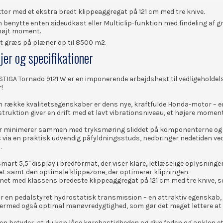
tor med et ekstra bredt klippeaggregat på 121 cm med tre knive.
 benytte enten sideudkast eller Multiclip-funktion med findeling af 
højt moment.
igt græs på plæner op til 8500 m2.
jer og specifikationer
IGA Tornado 9121 W er en imponerende arbejdshest til vedligeholdels
!
en række kvalitetsegenskaber er dens nye, kraftfulde Honda-motor – en
struktion giver en drift med et lavt vibrationsniveau, et højere mo
ilter minimerer sammen med tryksmøring sliddet på komponenterne og 
s via en
praktisk udvendig påfyldningsstuds, nedbringer nedetiden ved
.
smart 5,5" display i bredformat, der viser klare, letlæselige oplysning
t samt den optimale klippezone, der optimerer klipningen.
net med klassens bredeste klippeaggregat på 121 cm med tre knive, so
r en pedalstyret hydrostatisk transmission – en attraktiv egenskab, 
dermed også optimal manøvredygtighed, som gør det meget lettere at 
en betyder, at du kan låse kørehastigheden og give foden og anklen et 