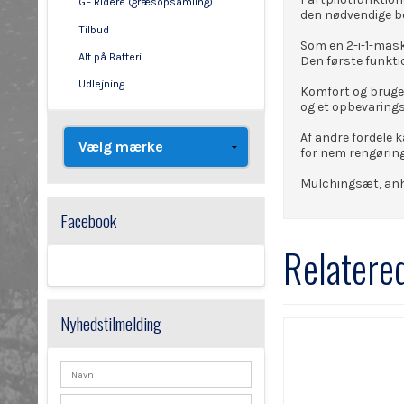
GF Ridere (græsopsamling)
den nødvendige be
Tilbud
Som en 2-i-1-mask
Alt på Batteri
Den første funkti
Udlejning
Komfort og bruger
og et opbevaring
Af andre fordele 
for nem rengøring
Mulchingsæt, anh
Facebook
Relatere
Nyhedstilmelding