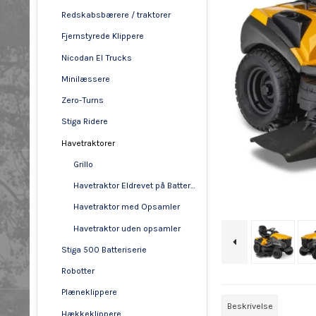
Redskabsbærere / traktorer
Fjernstyrede Klippere
Nicodan El Trucks
Minilæssere
Zero-Turns
Stiga Ridere
Havetraktorer
Grillo
Havetraktor Eldrevet på Batterier
Havetraktor med Opsamler
Havetraktor uden opsamler
Stiga 500 Batteriserie
Robotter
Plæneklippere
Beskrivelse
Hækkeklippere