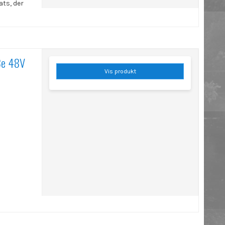
ats, der
8e 48V
Vis produkt