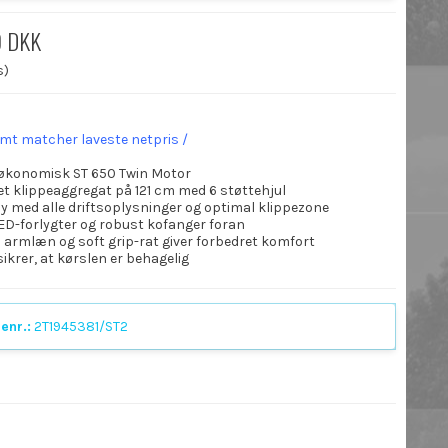
0 DKK
s)
emt matcher laveste netpris /
økonomisk ST 650 Twin Motor
t klippeaggregat på 121 cm med 6 støttehjul
ay med alle driftsoplysninger og optimal klippezone
LED-forlygter og robust kofanger foran
armlæn og soft grip-rat giver forbedret komfort
sikrer, at kørslen er behagelig
enr.:
2T1945381/ST2