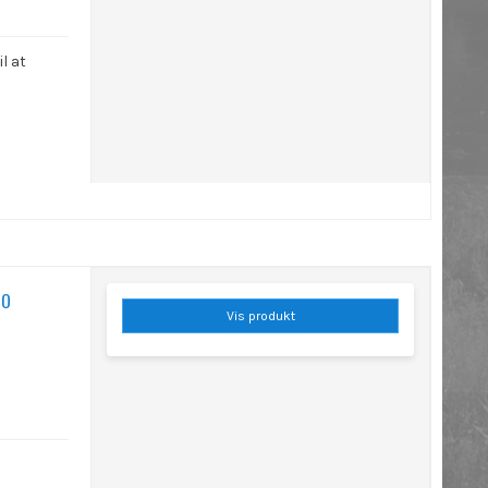
l at
do
Vis produkt