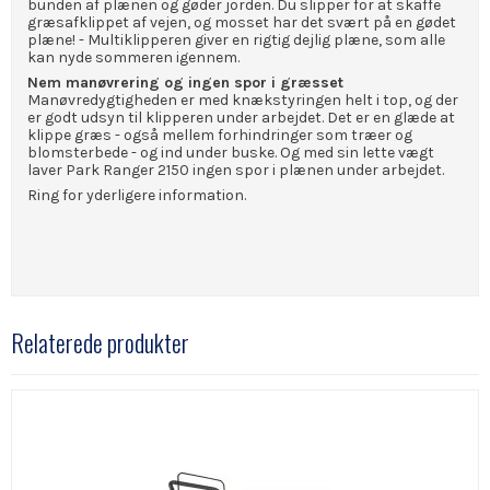
bunden af plænen og gøder jorden. Du slipper for at skaffe
græsafklippet af vejen, og mosset har det svært på en gødet
plæne! - Multiklipperen giver en rigtig dejlig plæne, som alle
kan nyde sommeren igennem.
Nem manøvrering og ingen spor i græsset
Manøvredygtigheden er med knækstyringen helt i top, og der
er godt udsyn til klipperen under arbejdet. Det er en glæde at
klippe græs - også mellem forhindringer som træer og
blomsterbede - og ind under buske. Og med sin lette vægt
laver Park Ranger 2150 ingen spor i plænen under arbejdet.
Ring for yderligere information.
Relaterede produkter