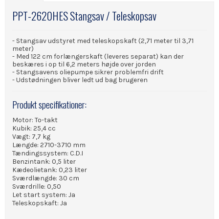
PPT-2620HES Stangsav / Teleskopsav
- Stangsav udstyret med teleskopskaft (2,71 meter til 3,71
meter)
- Med 122 cm forlængerskaft (leveres separat) kan der
beskæres i op til 6,2 meters højde over jorden
- Stangsavens oliepumpe sikrer problemfri drift
- Udstødningen bliver ledt ud bag brugeren
Produkt specifikationer:
Motor: To-takt
Kubik: 25,4 cc
Vægt: 7,7 kg
Længde: 2710-3710 mm
Tændingssystem: C.D.I
Benzintank: 0,5 liter
Kædeolietank: 0,23 liter
Sværdlængde: 30 cm
Sværdrille: 0,50
Let start system: Ja
Teleskopskaft: Ja