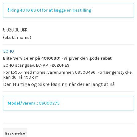
Ring 40 10 63 01 for at lægge en bestilling
5.036,00 DKK
(ekskl. moms)
ECHO
Elite Service er på 40106301 -vi giver den gode rabat
ECHO stangsav, EC-PPT-2620HES
For 1.595,- med moms, varenummer: C9500496, Forlængerstykke,
kan du nå 490 cm
Den Hurtige og Sikre løsning når der er langt at nå
Model/Varenr.:
C6000275
Beskrivelse