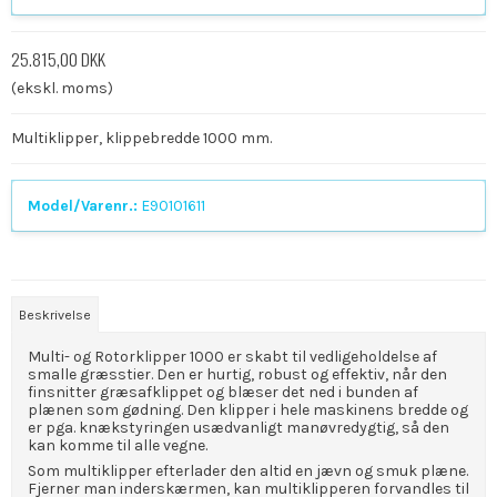
25.815,00 DKK
(ekskl. moms)
Multiklipper, klippebredde 1000 mm.
Model/Varenr.:
E90101611
Beskrivelse
Multi- og Rotorklipper 1000 er skabt til vedligeholdelse af
smalle græsstier. Den er hurtig, robust og effektiv, når den
finsnitter græsafklippet og blæser det ned i bunden af
plænen som gødning. Den klipper i hele maskinens bredde og
er pga. knækstyringen usædvanligt manøvredygtig, så den
kan komme til alle vegne.
Som multiklipper efterlader den altid en jævn og smuk plæne.
Fjerner man inderskærmen, kan multiklipperen forvandles til