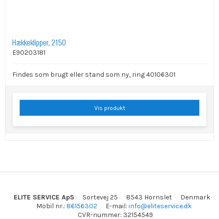
Hækkeklipper, 2150
E90203181
Findes som brugt eller stand som ny, ring 40106301
Vis produkt
ELITE SERVICE ApS
Sortevej 25
8543 Hornslet
Denmark
Mobil nr.
:
86156302
E-mail
:
info@eliteservice.dk
CVR-nummer
:
32154549