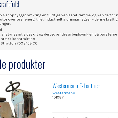
kraftfuld
 4 er opbygget omkring en fuldt galvaniseret ramme, og kan derfor m
or overfører energi til et industrielt aluminiumsgear – denne kraftige 
angen.
l
lt af styr samt sideskift og derved ændre arbejdsvinklen på børsterne
g stærk konstruktion
 Stratton 750 / 163 CC
de produkter
Westermann E-Lectric+
Westermann
101087