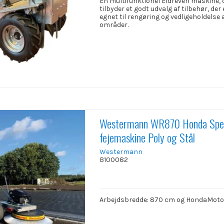
En multifunktionel Eldreven maskine, 
tilbyder et godt udvalg af tilbehør, der
egnet til rengøring og vedligeholdelse 
områder.
Westermann WR870 Honda Spec
fejemaskine Poly og Stål
Westermann
B100082
Arbejdsbredde: 870 cm og HondaMoto