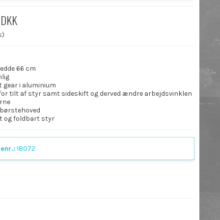
 DKK
s)
redde 66 cm
lig
t gear i aluminium
or tilt af styr samt sideskift og derved ændre arbejdsvinklen
rne
 børstehoved
 og foldbart styr
enr.:
18072