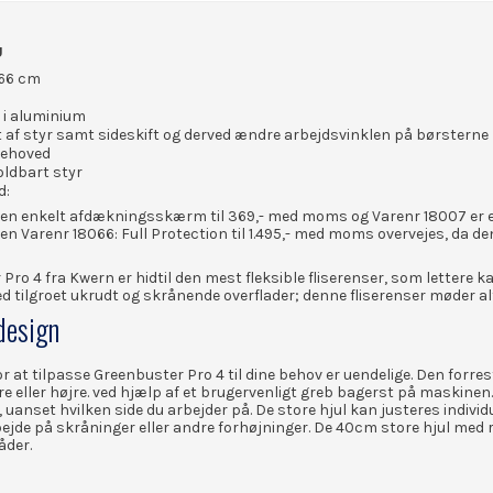
U
 66 cm
r i aluminium
lt af styr samt sideskift og derved ændre arbejdsvinklen på børsterne
tehoved
oldbart styr
d:
r en enkelt afdækningsskærm til 369,- med moms og Varenr 18007 er
 en Varenr 18066: Full Protection til 1.495,- med moms overvejes, da de
Pro 4 fra Kwern er hidtil den mest fleksible fliserenser, som lettere 
d tilgroet ukrudt og skrånende overflader; denne fliserenser møder alt
design
r at tilpasse Greenbuster Pro 4 til dine behov er uendelige. Den forr
tre eller højre. ved hjælp af et brugervenligt greb bagerst på maskine
uanset hvilken side du arbejder på. De store hjul kan justeres individu
bejde på skråninger eller andre forhøjninger. De 40cm store hjul med r
åder.