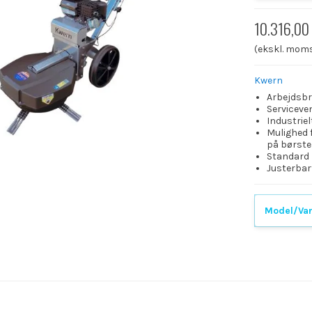
10.316,00
(ekskl. mom
Kwern
Arbejdsb
Serviceven
Industriel
Mulighed f
på børste
Standard
Justerbart
Model/Var