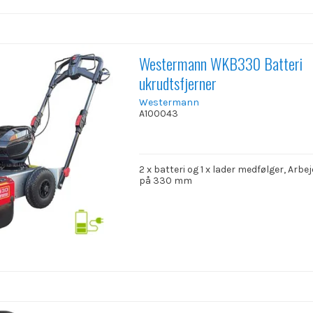
Westermann WKB330 Batteri
ukrudtsfjerner
Westermann
A100043
2 x batteri og 1 x lader medfølger, Arb
på 330 mm