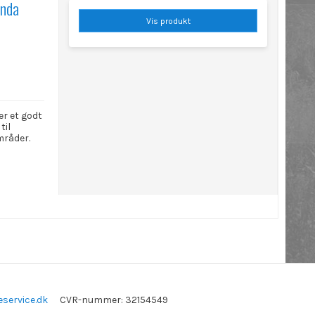
nda
Vis produkt
er et godt
til
mråder.
eservice.dk
CVR-nummer
:
32154549