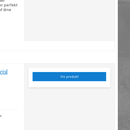
der
 er perfekt
af dine
ial
Vis produkt
r