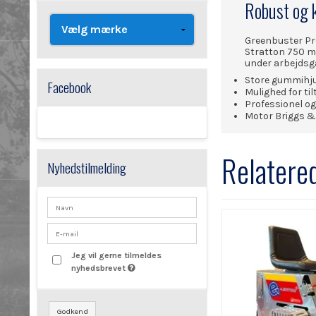
Robust og 
Greenbuster Pro
Stratton 750 mot
under arbejdsg
Store gummihju
Facebook
Mulighed for ti
Professionel o
Motor Briggs &
Relatere
Nyhedstilmelding
Jeg vil gerne tilmeldes
nyhedsbrevet
Godkend