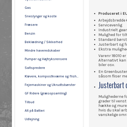
Gas
Produceret i E
Sneslynger og koste
Arbejdsbredde
Servicevenlig
Fræsere
Industrielt gea
Benzin
Mulighed for ti
Standard børs
Beklædning / Sikkerhed
Justerbart og f
Ekstra mulighe
Mindre haveredskaber
Varenr 18010 e
Pumper og Højtryksrensere
Alternativt kan
biler osv.
Saltspredere
En Greenbuster 
såsom fliser me
Kløvere, kompostkværne og flishuggere
Justerbart 
Fejemaskiner og Ukrudtsbørster
GF Ridere (græsopsamling)
Mulighederne fo
grader til vens
Tilbud
hække og mure, 
hvis du skal ar
Alt på Batteri
vanskelige omr
Udlejning