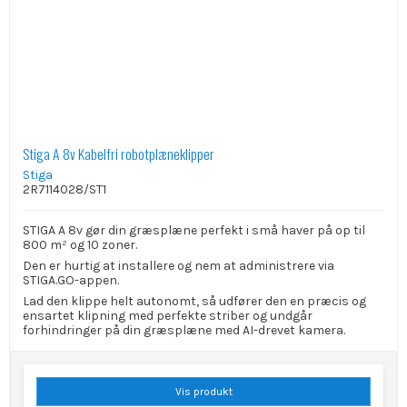
Stiga A 8v Kabelfri robotplæneklipper
Stiga
2R7114028/ST1
STIGA A 8v gør din græsplæne perfekt i små haver på op til
800 m² og 10 zoner.
Den er hurtig at installere og nem at administrere via
STIGA.GO-appen.
Lad den klippe helt autonomt, så udfører den en præcis og
ensartet klipning med perfekte striber og undgår
forhindringer på din græsplæne med AI-drevet kamera.
Vis produkt