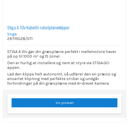
Stiga A 10v Kabelfri robotplæneklipper
Stiga
2R7111028/ST1
STIGA A 10v gør din græsplæne perfekt i mellemstore haver
på op til 1000 m² og 15 zoner.
Den er hurtig at installere og nem at styre via STIGA.GO-
appen.
Lad den klippe helt autonomt, så udfører den en præcis og
ensartet klipning med perfekte striber og undgår
forhindringer på din græsplæne med AI-drevet kamera.
Vis produkt