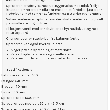
ikke ønsker at beskadige med salt.
Sprederen er udstyret med udlæggervalse med udskiftelige
knaster, omrører som sikre at materialet fordeles, justerbar
fjederbund med tømningsfunktion og gitterrist over omrører.
Valsesprederen er optimal, når der skal spredes sand og salt
på smalle stier og fortove.
El betjent ventil med enkeltvirkende hydraulisk udtag med
retur (option).
Oliemængden er regulerbar fra kabinen (option)
Sprederen kan også leveres i rustfri.
Meget præcis spredning af materialet
Kan arbejde på snævre og smalle steder
Kan med fordel kombineres med et front-redskab
Specifikationer:
Beholderkapacitet: 100 L
Længde: 540 mm
Bredde: 1170 mm
Højde: 530 mm
Spredebredde: 1000 mm
Spredelængde med salt 20 gr/m2: 5 km
Spredelængde med salt 200 gr/m2: 1 km