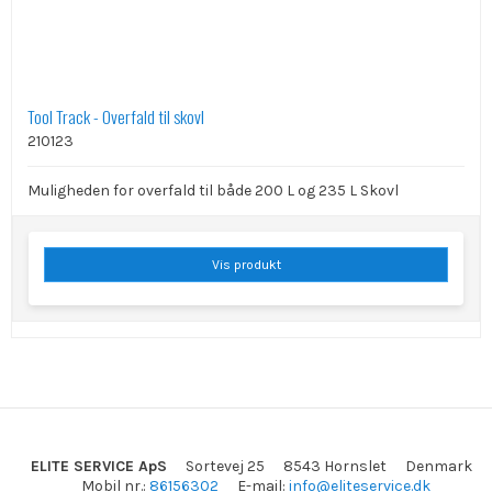
Tool Track - Overfald til skovl
210123
Muligheden for overfald til både 200 L og 235 L Skovl
Vis produkt
ELITE SERVICE ApS
Sortevej 25
8543 Hornslet
Denmark
Mobil nr.
:
86156302
E-mail
:
info@eliteservice.dk