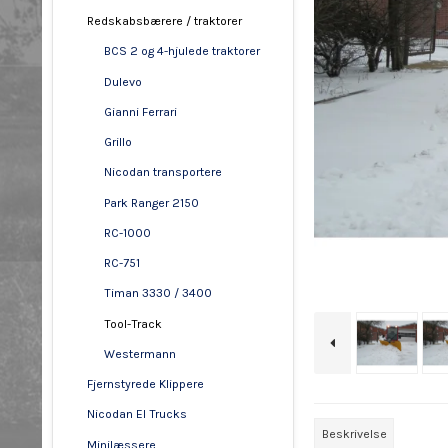
Redskabsbærere / traktorer
BCS 2 og 4-hjulede traktorer
Dulevo
Gianni Ferrari
Grillo
Nicodan transportere
Park Ranger 2150
RC-1000
RC-751
Timan 3330 / 3400
Tool-Track
Westermann
Fjernstyrede Klippere
Nicodan El Trucks
Beskrivelse
Minilæssere