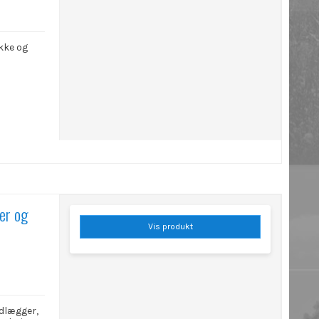
kke og
er og
Vis produkt
udlægger,