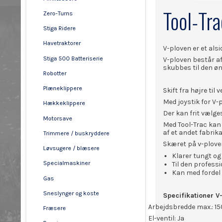
Tool-Tra
Zero-Turns
Stiga Ridere
Havetraktorer
V-ploven er et alsi
Stiga 500 Batteriserie
V-ploven består af
skubbes til den ø
Robotter
Plæneklippere
Skift fra højre ti
Med joystik for V-p
Hækkeklippere
Der kan frit vælg
Motorsave
Med Tool-Trac kan
af et andet fabrika
Trimmere / buskryddere
Skæret på v-ploven
Løvsugere / blæsere
Klarer tungt o
Specialmaskiner
Til den profess
Kan med fordel
Gas
Sneslynger og koste
Specifikationer V
Arbejdsbredde max.: 
Fræsere
El-ventil: Ja