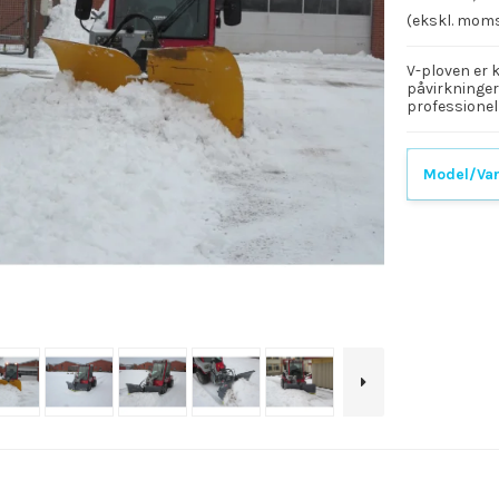
(ekskl. mom
V-ploven er 
påvirkninger 
professionel
Model/Var