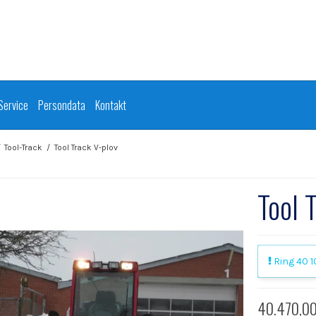
Service
Persondata
Kontakt
/
Tool-Track
/
Tool Track V-plov
Tool 
Ring 40 10
40.470,0