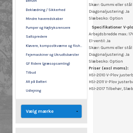
Benzin
Skær: Gummi eller stål
Beklædning / Sikkerhed
Diagonaljustering: Ja
Slæbesko: Option
Mindre haveredskaber
Specifikationer V-pl
Pumper og Højtryksrensere
Arbejdsbredde max.: 
Saltspredere
El-ventil: Ja
Kløvere, kompostkværne og flishuggere
Skær: Gummi eller stål
Diagonaljustering: Ja
Fejemaskiner og Ukrudtsbørster
Slæbesko: Option
GF Ridere (græsopsamling)
Priser (excl moms):
Tilbud
HSI-2010 V-Plov juster
HSI-2011 V-Plov juster
Alt på Batteri
HSI-2017 Tilbehør, Slæ
Udlejning