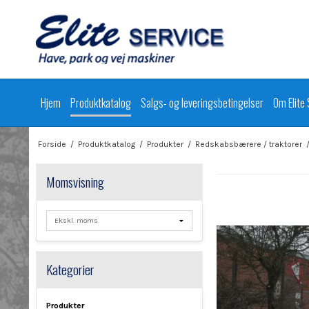
Hjem
Produktkatalog
Salgs- og leveringsbetingelser
Om Elite 
Forside
/
Produktkatalog
/
Produkter
/
Redskabsbærere / traktorer
Momsvisning
Kategorier
Produkter