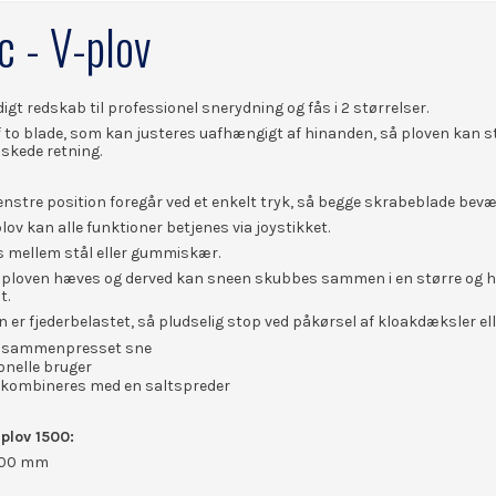
c - V-plov
digt redskab til professionel snerydning og fås i 2 størrelser.
 to blade, som kan justeres uafhængigt af hinanden, så ploven kan sti
nskede retning.
l venstre position foregår ved et enkelt tryk, så begge skrabeblade bevæ
lov kan alle funktioner betjenes via joystikket.
es mellem stål eller gummiskær.
 ploven hæves og derved kan sneen skubbes sammen i en større og hø
t.
 er fjederbelastet, så pludselig stop ved påkørsel af kloakdæksler el
g sammenpresset sne
ionelle bruger
 kombineres med en saltspreder
-plov 1500:
1500 mm