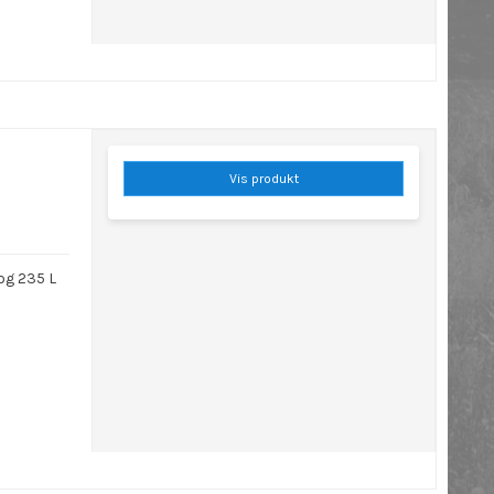
Vis produkt
 og 235 L