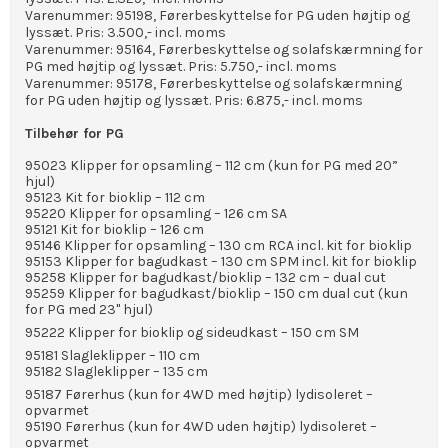
Varenummer: 95198, Førerbeskyttelse for PG uden højtip og
lyssæt. Pris: 3.500,- incl. moms
Varenummer: 95164, Førerbeskyttelse og solafskærmning for
PG med højtip og lyssæt. Pris: 5.750,- incl. moms
Varenummer: 95178, Førerbeskyttelse og solafskærmning
for PG uden højtip og lyssæt. Pris: 6.875,- incl. moms
Tilbehør for PG
95023 Klipper for opsamling – 112 cm (kun for PG med 20”
hjul)
95123 Kit for bioklip – 112 cm
95220 Klipper for opsamling – 126 cm SA
95121 Kit for bioklip – 126 cm
95146 Klipper for opsamling – 130 cm RCA incl. kit for bioklip
95153 Klipper for bagudkast – 130 cm SPM incl. kit for bioklip
95258 Klipper for bagudkast/bioklip – 132 cm – dual cut
95259 Klipper for bagudkast/bioklip – 150 cm dual cut (kun
for PG med 23" hjul)
95222 Klipper for bioklip og sideudkast – 150 cm SM
95181 Slagleklipper – 110 cm
95182 Slagleklipper – 135 cm
95187 Førerhus (kun for 4WD med højtip) lydisoleret –
opvarmet
95190 Førerhus (kun for 4WD uden højtip) lydisoleret –
opvarmet