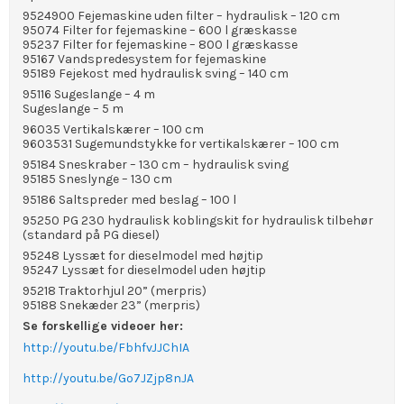
9524900 Fejemaskine uden filter – hydraulisk – 120 cm
95074 Filter for fejemaskine – 600 l græskasse
95237 Filter for fejemaskine – 800 l græskasse
95167 Vandspredesystem for fejemaskine
95189 Fejekost med hydraulisk sving – 140 cm
95116 Sugeslange – 4 m
Sugeslange – 5 m
96035 Vertikalskærer – 100 cm
9603531 Sugemundstykke for vertikalskærer – 100 cm
95184 Sneskraber – 130 cm – hydraulisk sving
95185 Sneslynge – 130 cm
95186 Saltspreder med beslag – 100 l
95250 PG 230 hydraulisk koblingskit for hydraulisk tilbehør
(standard på PG diesel)
95248 Lyssæt for dieselmodel med højtip
95247 Lyssæt for dieselmodel uden højtip
95218 Traktorhjul 20” (merpris)
95188 Snekæder 23” (merpris)
Se forskellige videoer her:
http://youtu.be/FbhfvJJChIA
http://youtu.be/Go7JZjp8nJA