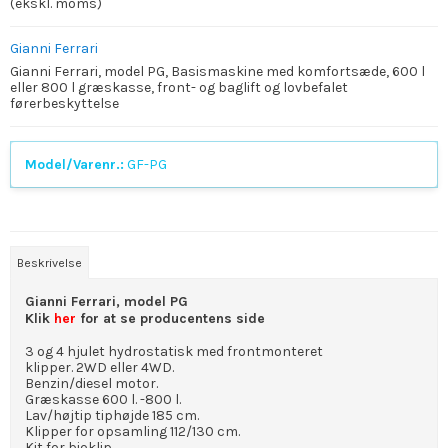
(ekskl. moms)
Gianni Ferrari
Gianni Ferrari, model PG, Basismaskine med komfortsæde, 600 l
eller 800 l græskasse, front- og baglift og lovbefalet
førerbeskyttelse
Model/Varenr.:
GF-PG
Beskrivelse
Gianni Ferrari, model PG
Klik
her
for at se producentens side
3 og 4 hjulet hydrostatisk med frontmonteret
klipper. 2WD eller 4WD.
Benzin/diesel motor.
Græskasse 600 l. -800 l.
Lav/højtip tiphøjde 185 cm.
Klipper for opsamling 112/130 cm.
Kit for bioklip.