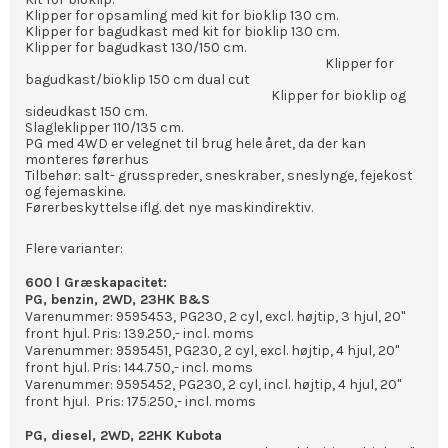
Klipper for opsamling med kit for bioklip 130 cm.
Klipper for bagudkast med kit for bioklip 130 cm.
Klipper for bagudkast 130/150 cm.
Klipper for
bagudkast/bioklip 150 cm dual cut
Klipper for bioklip og
sideudkast 150 cm.
Slagleklipper 110/135 cm.
PG med 4WD er velegnet til brug hele året, da der kan
monteres førerhus
Tilbehør: salt- grusspreder, sneskraber, sneslynge, fejekost
og fejemaskine.
Førerbeskyttelse iflg. det nye maskindirektiv.
Flere varianter:
600 l Græskapacitet:
PG, benzin, 2WD, 23HK B&S
Varenummer: 9595453, PG230, 2 cyl, excl. højtip, 3 hjul, 20"
front hjul. Pris: 139.250,- incl. moms
Varenummer: 9595451, PG230, 2 cyl, excl. højtip, 4 hjul, 20"
front hjul. Pris: 144.750,- incl. moms
Varenummer: 9595452, PG230, 2 cyl, incl. højtip, 4 hjul, 20"
front hjul. Pris: 175.250,- incl. moms
PG, diesel, 2WD, 22HK Kubota